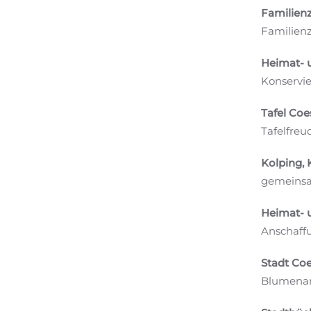
Familien
Familienz
Heimat- u
Konservi
Tafel Coe
Tafelfreu
Kolping, 
gemeinsa
Heimat- u
Anschaffu
Stadt Coe
Blumenam