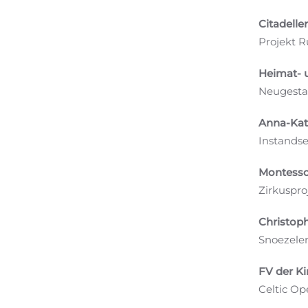
Citadelle
Projekt 
Heimat- u
Neugesta
Anna-Kat
Instands
Montessor
Zirkuspro
Christoph
Snoezele
FV der Ki
Celtic Op