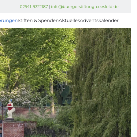
02541-9322187
|
info@buergerstiftung-coesfeld.de
erungen
Stiften & Spenden
Aktuelles
Adventskalender