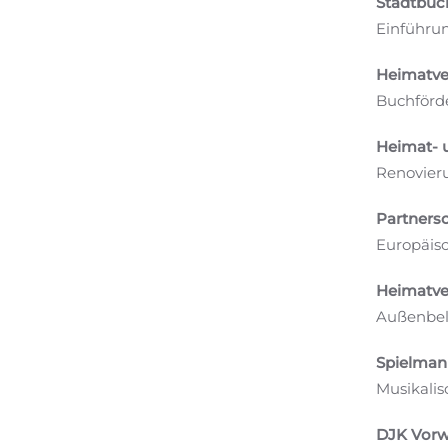
Stadtbüch
Einführun
Heimatver
Buchförd
Heimat- u
Renovier
Partnersc
Europäisc
Heimatver
Außenbel
Spielmann
Musikali
DJK Vorwä