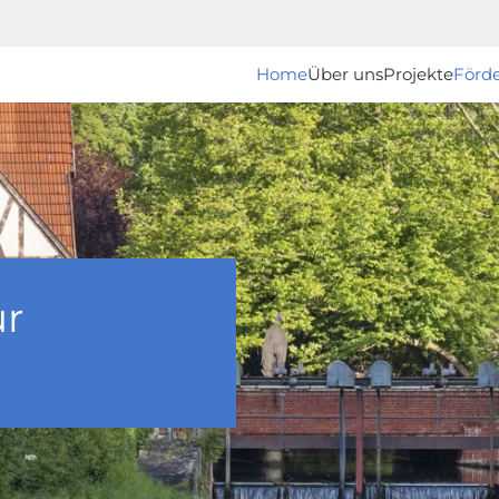
Home
Über uns
Projekte
Förd
ür