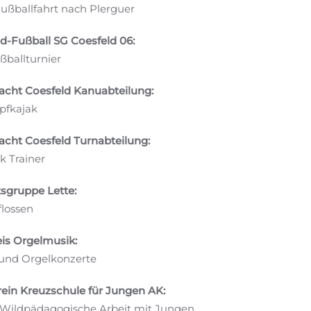
ußballfahrt nach Plerguer
d-Fußball SG Coesfeld 06:
ballturnier
acht Coesfeld Kanuabteilung:
fkajak
acht Coesfeld Turnabteilung:
ck Trainer
sgruppe Lette:
flossen
is Orgelmusik:
und Orgelkonzerte
ein Kreuzschule für Jungen AK:
/Wildpädagogische Arbeit mit Jungen