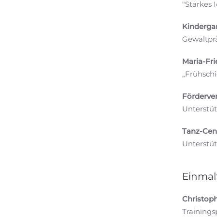
"Starkes 
Kindergar
Gewaltprä
Maria-Fr
„Frühschi
Förderver
Unterstüt
Tanz-Cen
Unterstüt
Einmal
Christoph
Training