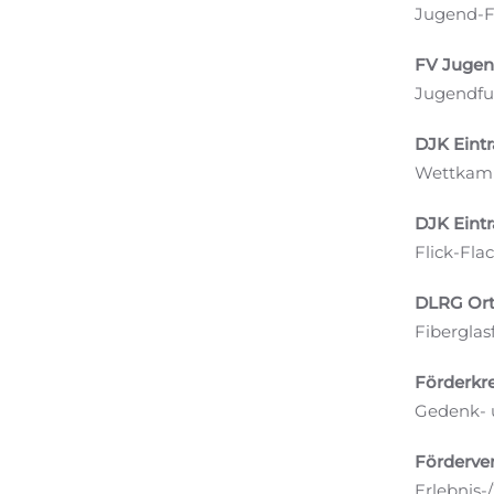
Jugend-F
FV Jugen
Jugendfuß
DJK Eintr
Wettkamp
DJK Eintr
Flick-Fla
DLRG Ort
Fiberglas
Förderkre
Gedenk- 
Förderver
Erlebnis-