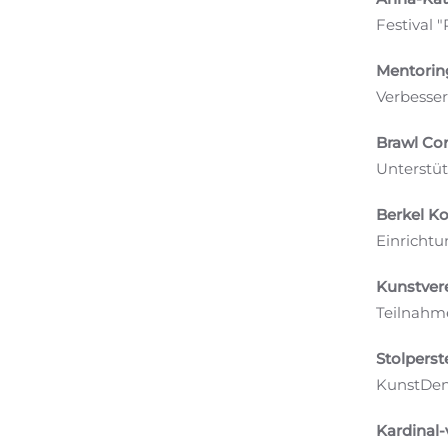
Festival 
Mentoring
Verbesser
Brawl Co
Unterstü
Berkel Ko
Einrichtu
Kunstver
Teilnahm
Stolperst
KunstDen
Kardinal