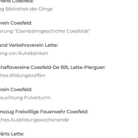
erei Coesfeld:
g Bibliothek der Dinge
ein Coesfeld:
erung "Eisenbahngeschichte Coesfelds"
nd Verkehrsverein Lette:
ung von Ruhebänken
haftsvereine Coesfeld-De Bilt, Lette-Plerguer:
hes Bildungstreffen
ein Coesfeld:
euchtung Pulverturm
szug Freiwillige Feuerwehr Coesfeld:
sches Ausbildungswochenende
rts Lette: