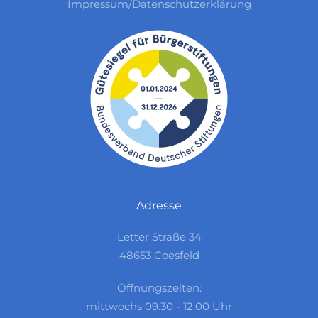
Impressum/Datenschutzerklärung
Adresse
Letter Straße 34
48653 Coesfeld
Öffnungszeiten:
mittwochs 09.30 - 12.00 Uhr